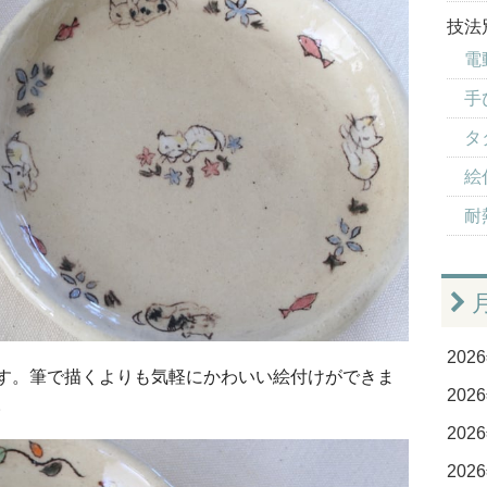
技法
電
手
タ
絵
耐
2026
す。筆で描くよりも気軽にかわいい絵付けができま
2026
。
2026
2026