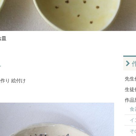
お皿
皿
先生
ラ作り
絵付け
生徒
作品
食器
イ
そ