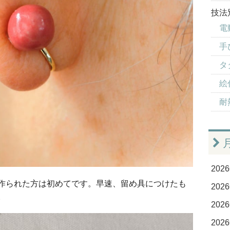
技法
電
手
タ
絵
耐
2026
作られた方は初めてです。早速、留め具につけたも
2026
。
2026
2026