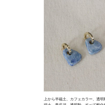
上から半磁土、カフェカラー、透明
磁土、青呉須、透明釉、すべて酸化