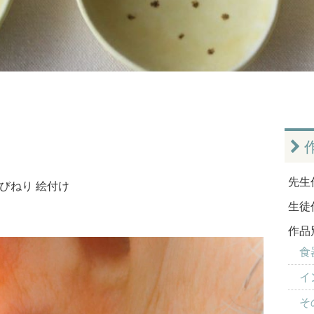
先生
びねり
絵付け
生徒
作品
食器
イ
そ