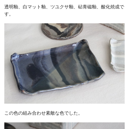
透明釉、白マット釉、ツユクサ釉、砧青磁釉、酸化焼成で
す。
この色の組み合わせ素敵な色でした。