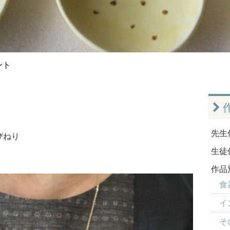
ント
ト
先生
びねり
生徒
作品
食器
イ
そ