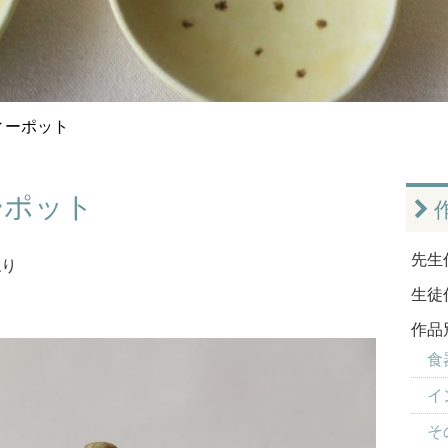
ィーポット
ーポット
先生
ねり
生徒
作品
食器
イ
そ