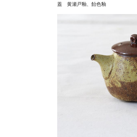
蓋 黄瀬戸釉、飴色釉