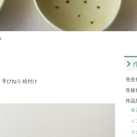
鉢
先生
ア
手びねり
絵付け
生徒
作品
食器
イ
そ