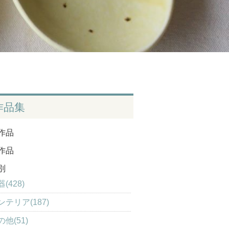
作品集
作品
作品
別
(428)
ンテリア(187)
の他(51)