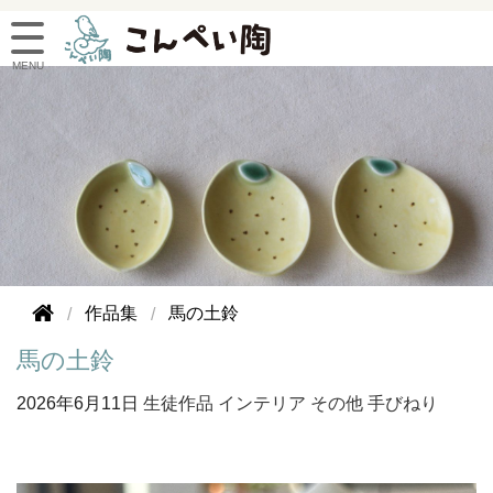
作品集
馬の土鈴
馬の土鈴
2026年
6月11日
生徒作品
インテリア
その他
手びねり